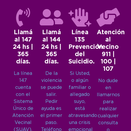
Llamá
Llamá
Línea
Atención
al 147
al 144
135
al
24 hs |
24 hs |
Prevención
Vecino
365
365
del
911 |
días.
días.
Suicidio.
100 |
107
La línea
De la
Si Usted,
147
violencia
o algún
No dude
cuenta
se puede
familiar o
en
con el
salir.
allegado
llamarnos
Sistema
Pedir
suyo,
para
Único de
ayuda es
está
realizar
Atención
el primer
atravesando
cualquier
Vecinal
paso.
una crisis
consulta
(SUAV),
Teléfono
emocional
o