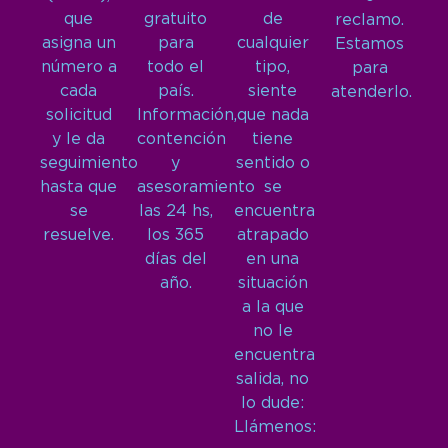
que
gratuito
de
reclamo.
asigna un
para
cualquier
Estamos
número a
todo el
tipo,
para
cada
país.
siente
atenderlo.
solicitud
Información,
que nada
y le da
contención
tiene
seguimiento
y
sentido o
hasta que
asesoramiento
se
se
las 24 hs,
encuentra
resuelve.
los 365
atrapado
días del
en una
año.
situación
a la que
no le
encuentra
salida, no
lo dude:
Llámenos: