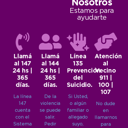
Nosotros
Estamos para
ayudarte
Llamá
Llamá
Línea
Atención
al 147
al 144
135
al
24 hs |
24 hs |
Prevención
Vecino
365
365
del
911 |
días.
días.
Suicidio.
100 |
107
La línea
De la
Si Usted,
147
violencia
o algún
No dude
cuenta
se puede
familiar o
en
con el
salir.
allegado
llamarnos
Sistema
Pedir
suyo,
para