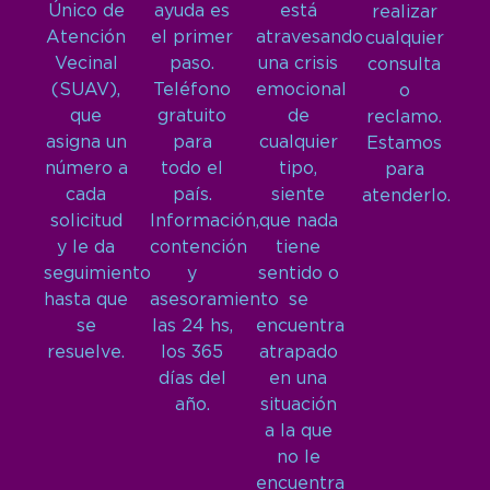
Único de
ayuda es
está
realizar
Atención
el primer
atravesando
cualquier
Vecinal
paso.
una crisis
consulta
(SUAV),
Teléfono
emocional
o
que
gratuito
de
reclamo.
asigna un
para
cualquier
Estamos
número a
todo el
tipo,
para
cada
país.
siente
atenderlo.
solicitud
Información,
que nada
y le da
contención
tiene
seguimiento
y
sentido o
hasta que
asesoramiento
se
se
las 24 hs,
encuentra
resuelve.
los 365
atrapado
días del
en una
año.
situación
a la que
no le
encuentra