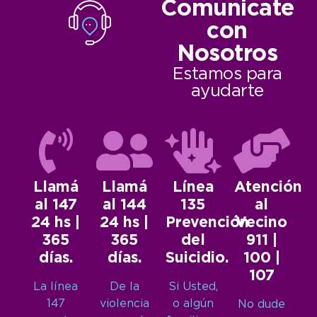
Comunicate
con
Nosotros
Estamos para
ayudarte
Llamá
Llamá
Línea
Atención
al 147
al 144
135
al
24 hs |
24 hs |
Prevención
Vecino
365
365
del
911 |
días.
días.
Suicidio.
100 |
107
La línea
De la
Si Usted,
147
violencia
o algún
No dude