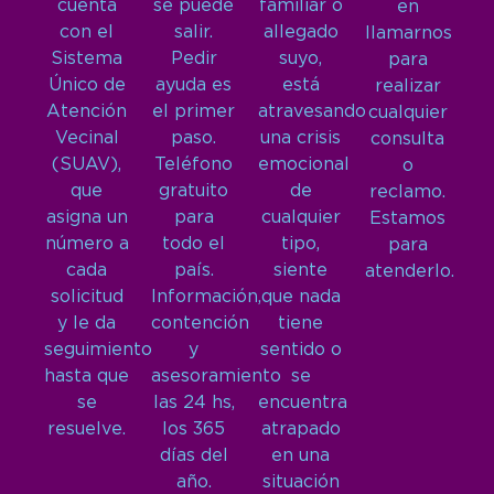
cuenta
se puede
familiar o
en
con el
salir.
allegado
llamarnos
Sistema
Pedir
suyo,
para
Único de
ayuda es
está
realizar
Atención
el primer
atravesando
cualquier
Vecinal
paso.
una crisis
consulta
(SUAV),
Teléfono
emocional
o
que
gratuito
de
reclamo.
asigna un
para
cualquier
Estamos
número a
todo el
tipo,
para
cada
país.
siente
atenderlo.
solicitud
Información,
que nada
y le da
contención
tiene
seguimiento
y
sentido o
hasta que
asesoramiento
se
se
las 24 hs,
encuentra
resuelve.
los 365
atrapado
días del
en una
año.
situación