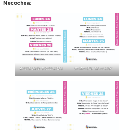
Necochea:
EMAQ Calle 519 Nº 2686
EMAN Clle 62 Nº 2191