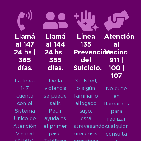
Llamá
Llamá
Línea
Atención
al 147
al 144
135
al
24 hs |
24 hs |
Prevención
Vecino
365
365
del
911 |
días.
días.
Suicidio.
100 |
107
La línea
De la
Si Usted,
147
violencia
o algún
No dude
cuenta
se puede
familiar o
en
con el
salir.
allegado
llamarnos
Sistema
Pedir
suyo,
para
Único de
ayuda es
está
realizar
Atención
el primer
atravesando
cualquier
Vecinal
paso.
una crisis
consulta