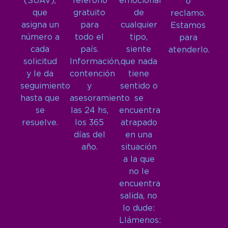
(SUAV),
Teléfono
emocional
o
que
gratuito
de
reclamo.
asigna un
para
cualquier
Estamos
número a
todo el
tipo,
para
cada
país.
siente
atenderlo.
solicitud
Información,
que nada
y le da
contención
tiene
seguimiento
y
sentido o
hasta que
asesoramiento
se
se
las 24 hs,
encuentra
resuelve.
los 365
atrapado
días del
en una
año.
situación
a la que
no le
encuentra
salida, no
lo dude:
Llámenos: