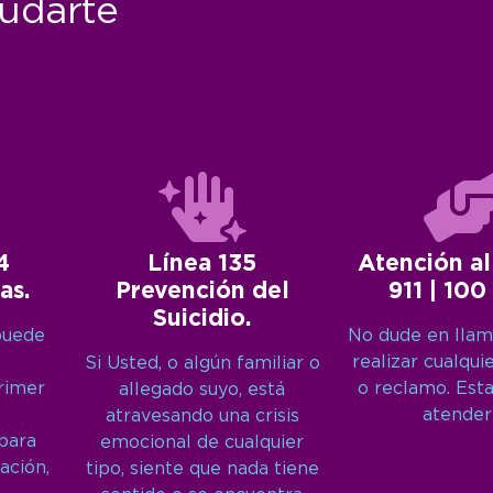
udarte
4
Línea 135
Atención al
as.
Prevención del
911 | 100
Suicidio.
puede
No dude en llam
realizar cualqui
Si Usted, o algún familiar o
primer
o reclamo. Est
allegado suyo, está
atender
atravesando una crisis
 para
emocional de cualquier
ación,
tipo, siente que nada tiene