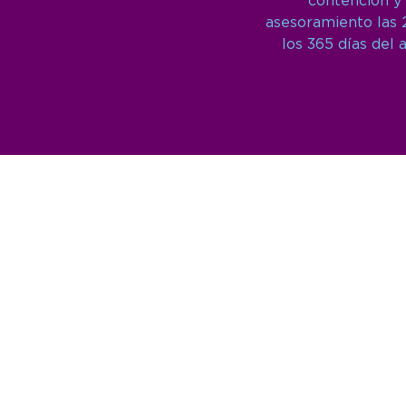
contención y
asesoramiento las 
los 365 días del 