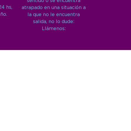
sentido o se encuentra
24 hs,
atrapado en una situación a
año.
la que no le encuentra
salida, no lo dude:
Llámenos: