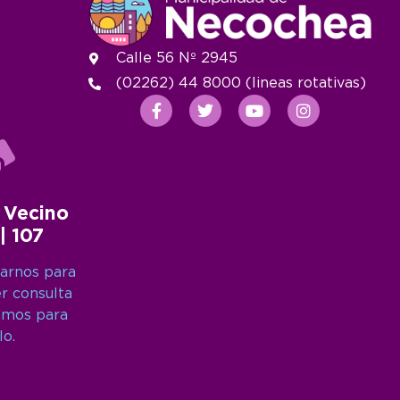
Calle 56 Nº 2945
(02262) 44 8000 (lineas rotativas)
 Vecino
 | 107
arnos para
er consulta
amos para
lo.