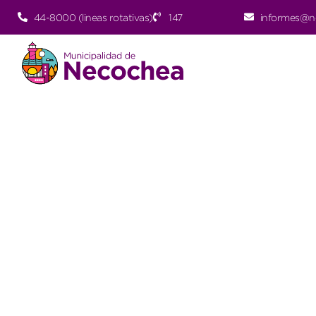
44-8000 (lineas rotativas)
147
informes@n