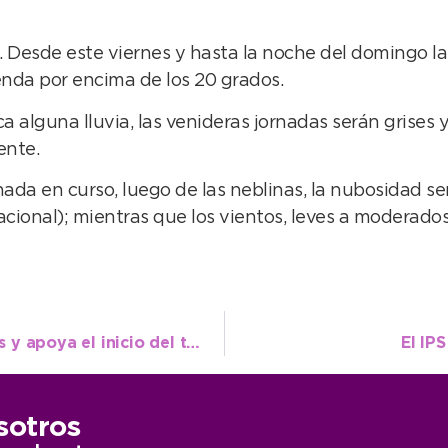
o. Desde este viernes y hasta la noche del domingo la
enda por encima de los 20 grados.
alguna lluvia, las venideras jornadas serán grises y
ente.
nada en curso, luego de las neblinas, la nubosidad s
acional); mientras que los vientos, leves a moderados
Fútbol local: López recibió a los dirigentes y apoya el inicio del torneo
El IP
sotros