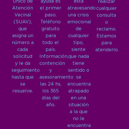
Único de
ayuda es
está
realizar
Atención
el primer
atravesando
cualquier
Vecinal
paso.
una crisis
consulta
(SUAV),
Teléfono
emocional
o
que
gratuito
de
reclamo.
asigna un
para
cualquier
Estamos
número a
todo el
tipo,
para
cada
país.
siente
atenderlo.
solicitud
Información,
que nada
y le da
contención
tiene
seguimiento
y
sentido o
hasta que
asesoramiento
se
se
las 24 hs,
encuentra
resuelve.
los 365
atrapado
días del
en una
año.
situación
a la que
no le
encuentra