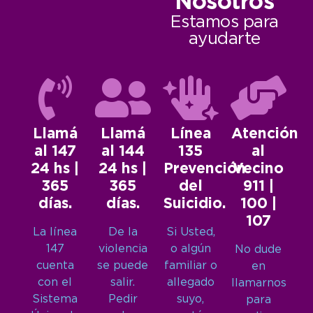
Nosotros
Estamos para
ayudarte
Llamá
Llamá
Línea
Atención
al 147
al 144
135
al
24 hs |
24 hs |
Prevención
Vecino
365
365
del
911 |
días.
días.
Suicidio.
100 |
107
La línea
De la
Si Usted,
147
violencia
o algún
No dude
cuenta
se puede
familiar o
en
con el
salir.
allegado
llamarnos
Sistema
Pedir
suyo,
para