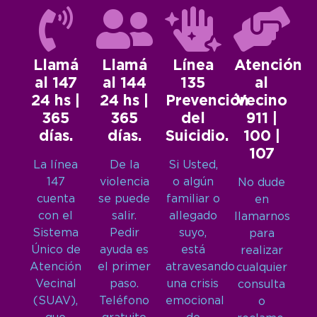
Llamá
Llamá
Línea
Atención
al 147
al 144
135
al
24 hs |
24 hs |
Prevención
Vecino
365
365
del
911 |
días.
días.
Suicidio.
100 |
107
La línea
De la
Si Usted,
147
violencia
o algún
No dude
cuenta
se puede
familiar o
en
con el
salir.
allegado
llamarnos
Sistema
Pedir
suyo,
para
Único de
ayuda es
está
realizar
Atención
el primer
atravesando
cualquier
Vecinal
paso.
una crisis
consulta
(SUAV),
Teléfono
emocional
o