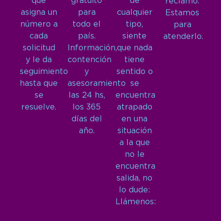
que
gratuito
de
reclamo.
asigna un
para
cualquier
Estamos
número a
todo el
tipo,
para
cada
país.
siente
atenderlo.
solicitud
Información,
que nada
y le da
contención
tiene
seguimiento
y
sentido o
hasta que
asesoramiento
se
se
las 24 hs,
encuentra
resuelve.
los 365
atrapado
días del
en una
año.
situación
a la que
no le
encuentra
salida, no
lo dude:
Llámenos: