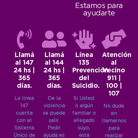
Estamos para
ayudarte
Llamá
Llamá
Línea
Atención
al 147
al 144
135
al
24 hs |
24 hs |
Prevención
Vecino
365
365
del
911 |
días.
días.
Suicidio.
100 |
107
La línea
De la
Si Usted,
147
violencia
o algún
No dude
cuenta
se puede
familiar o
en
con el
salir.
allegado
llamarnos
Sistema
Pedir
suyo,
para
Único de
ayuda es
está
realizar