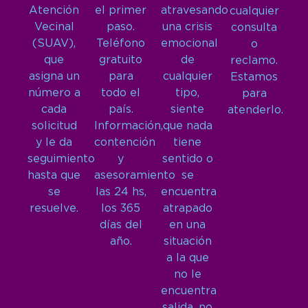
Atención
el primer
atravesando
cualquier
Vecinal
paso.
una crisis
consulta
(SUAV),
Teléfono
emocional
o
que
gratuito
de
reclamo.
asigna un
para
cualquier
Estamos
número a
todo el
tipo,
para
cada
país.
siente
atenderlo.
solicitud
Información,
que nada
y le da
contención
tiene
seguimiento
y
sentido o
hasta que
asesoramiento
se
se
las 24 hs,
encuentra
resuelve.
los 365
atrapado
días del
en una
año.
situación
a la que
no le
encuentra
salida, no