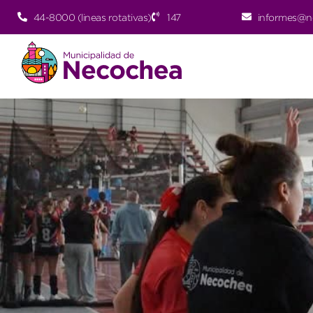
44-8000 (lineas rotativas)
147
informes@n