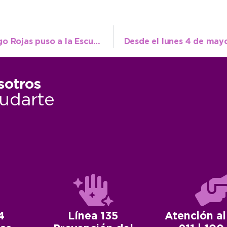
La cuna de campeones sigue vigente: Tiago Rojas puso a la Escuela Municipal en lo más alto de la provincia
sotros
udarte
4
Línea 135
Atención al