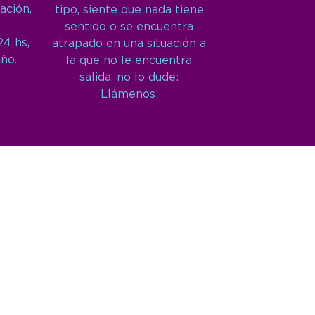
ación,
tipo, siente que nada tiene
sentido o se encuentra
24 hs,
atrapado en una situación a
año.
la que no le encuentra
salida, no lo dude:
Llámenos: