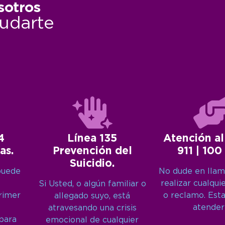
sotros
udarte
4
Línea 135
Atención al
as.
Prevención del
911 | 100
Suicidio.
puede
No dude en llam
realizar cualqui
Si Usted, o algún familiar o
primer
o reclamo. Est
allegado suyo, está
atender
atravesando una crisis
 para
emocional de cualquier