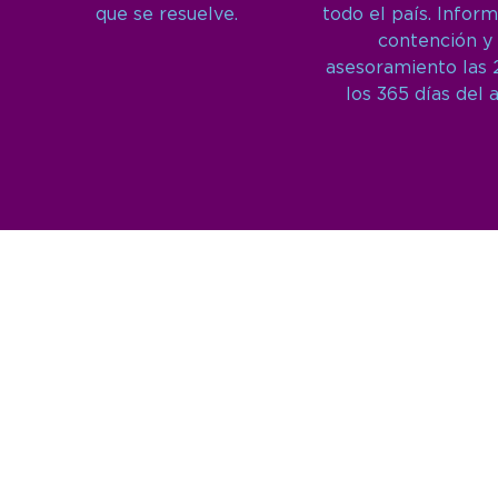
que se resuelve.
todo el país. Inform
contención y
asesoramiento las 
los 365 días del 