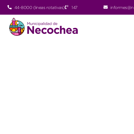
44-8000 (lineas rotativas)
147
informes@n