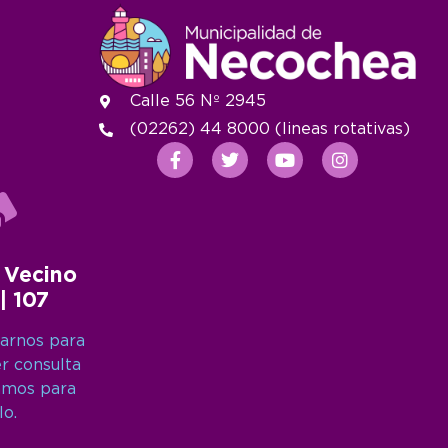
Calle 56 Nº 2945
(02262) 44 8000 (lineas rotativas)
 Vecino
 | 107
arnos para
er consulta
amos para
lo.