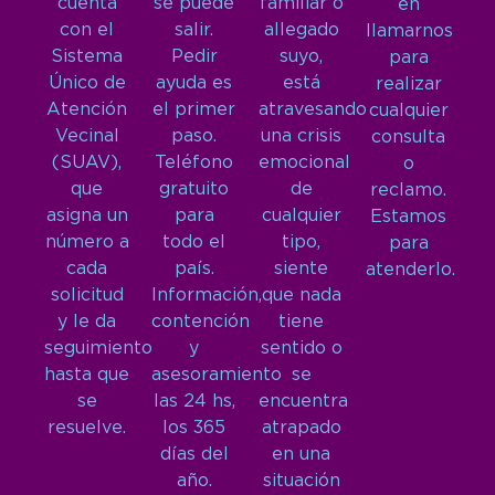
cuenta
se puede
familiar o
en
con el
salir.
allegado
llamarnos
Sistema
Pedir
suyo,
para
Único de
ayuda es
está
realizar
Atención
el primer
atravesando
cualquier
Vecinal
paso.
una crisis
consulta
(SUAV),
Teléfono
emocional
o
que
gratuito
de
reclamo.
asigna un
para
cualquier
Estamos
número a
todo el
tipo,
para
cada
país.
siente
atenderlo.
solicitud
Información,
que nada
y le da
contención
tiene
seguimiento
y
sentido o
hasta que
asesoramiento
se
se
las 24 hs,
encuentra
resuelve.
los 365
atrapado
días del
en una
año.
situación