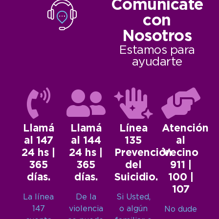
Comunicate
con
Nosotros
Estamos para
ayudarte
Llamá
Llamá
Línea
Atención
al 147
al 144
135
al
24 hs |
24 hs |
Prevención
Vecino
365
365
del
911 |
días.
días.
Suicidio.
100 |
107
La línea
De la
Si Usted,
147
violencia
o algún
No dude