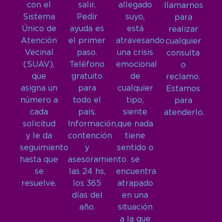
con el
salir.
allegado
llamarnos
Sistema
Pedir
suyo,
para
Único de
ayuda es
está
realizar
Atención
el primer
atravesando
cualquier
Vecinal
paso.
una crisis
consulta
(SUAV),
Teléfono
emocional
o
que
gratuito
de
reclamo.
asigna un
para
cualquier
Estamos
número a
todo el
tipo,
para
cada
país.
siente
atenderlo.
solicitud
Información,
que nada
y le da
contención
tiene
seguimiento
y
sentido o
hasta que
asesoramiento
se
se
las 24 hs,
encuentra
resuelve.
los 365
atrapado
días del
en una
año.
situación
a la que