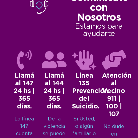
con
Nosotros
Estamos para
ayudarte
Llamá
Llamá
Línea
Atención
al 147
al 144
135
al
24 hs |
24 hs |
Prevención
Vecino
365
365
del
911 |
días.
días.
Suicidio.
100 |
107
La línea
De la
Si Usted,
147
violencia
o algún
No dude
cuenta
se puede
familiar o
en