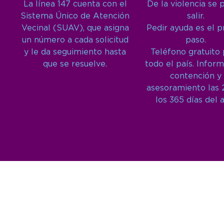
La línea 147 cuenta con el
De la violencia se 
Sistema Único de Atención
salir.
Vecinal (SUAV), que asigna
Pedir ayuda es el 
un número a cada solicitud
paso.
y le da seguimiento hasta
Teléfono gratuito
que se resuelve.
todo el país. Inform
contención y
asesoramiento las 
los 365 días del 