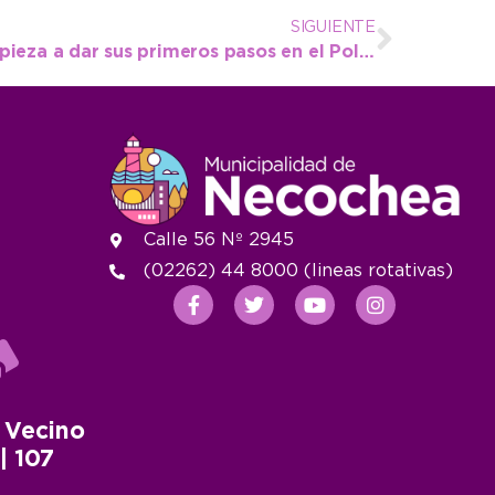
SIGUIENTE
La pista de atletismo empieza a dar sus primeros pasos en el Polideportivo
Calle 56 Nº 2945
(02262) 44 8000 (lineas rotativas)
 Vecino
 | 107