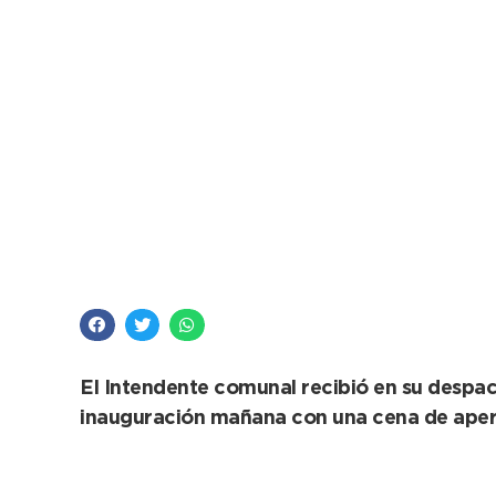
López apoya las olim
El Intendente comunal recibió en su despach
inauguración mañana con una cena de apertu