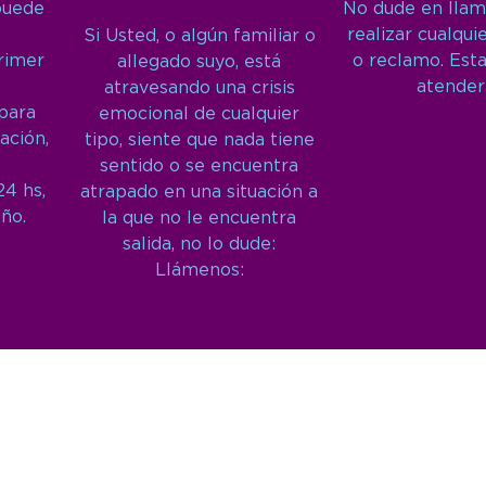
puede
No dude en llam
realizar cualqui
Si Usted, o algún familiar o
primer
o reclamo. Est
allegado suyo, está
atender
atravesando una crisis
 para
emocional de cualquier
ación,
tipo, siente que nada tiene
sentido o se encuentra
24 hs,
atrapado en una situación a
año.
la que no le encuentra
salida, no lo dude:
Llámenos: