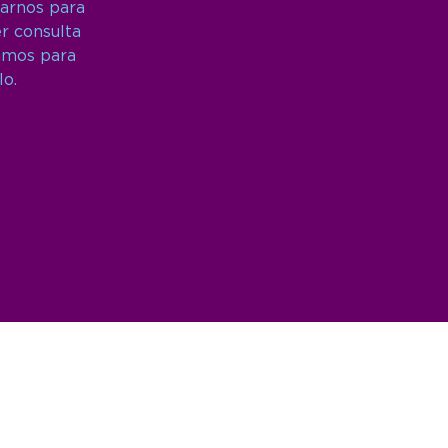
arnos para
er consulta
amos para
lo.