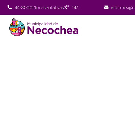
44-8000 (lineas rotativas)
147
informes@n