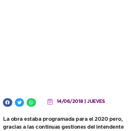
López avanzó con Camuzzi para
que se inicie este año la obra del
gasoducto Barker Necochea
14/06/2018 | JUEVES
La obra estaba programada para el 2020 pero,
gracias a las continuas gestiones del intendente