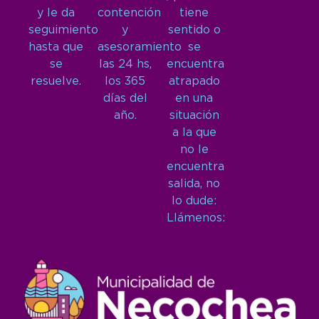
y le da
contención
tiene
seguimiento
y
sentido o
hasta que
asesoramiento
se
se
las 24 hs,
encuentra
resuelve.
los 365
atrapado
días del
en una
año.
situación
a la que
no le
encuentra
salida, no
lo dude:
Llámenos: