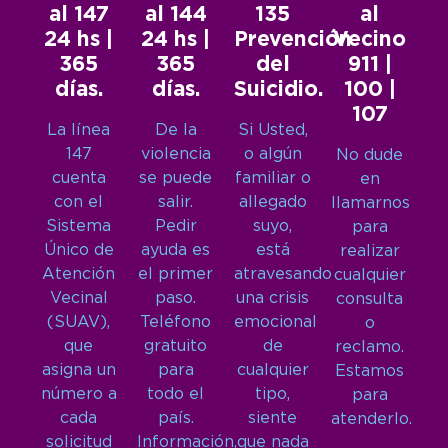
al 147
al 144
135
al
24 hs |
24 hs |
Prevención
Vecino
365
365
del
911 |
días.
días.
Suicidio.
100 |
107
La línea
De la
Si Usted,
147
violencia
o algún
No dude
cuenta
se puede
familiar o
en
con el
salir.
allegado
llamarnos
Sistema
Pedir
suyo,
para
Único de
ayuda es
está
realizar
Atención
el primer
atravesando
cualquier
Vecinal
paso.
una crisis
consulta
(SUAV),
Teléfono
emocional
o
que
gratuito
de
reclamo.
asigna un
para
cualquier
Estamos
número a
todo el
tipo,
para
cada
país.
siente
atenderlo.
solicitud
Información,
que nada