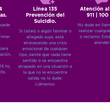
4
Línea 135
Atención al
as.
Prevención del
911 | 100
Suicidio.
puede
No dude en llam
realizar cualqui
Si Usted, o algún familiar o
primer
o reclamo. Est
allegado suyo, está
atender
atravesando una crisis
 para
emocional de cualquier
ación,
tipo, siente que nada tiene
sentido o se encuentra
24 hs,
atrapado en una situación a
año.
la que no le encuentra
salida, no lo dude:
Llámenos: