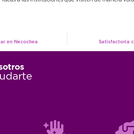
r ideas a las instituciones que visiten de manera volu
ear en Necochea
Satisfactoria 
sotros
udarte