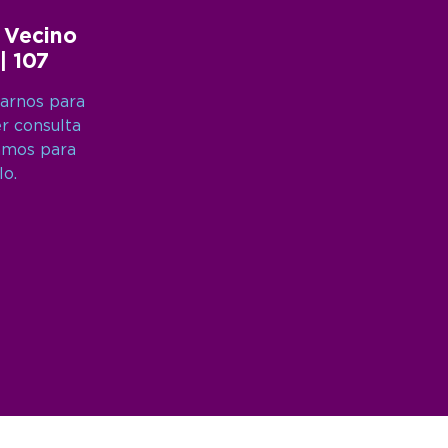
 Vecino
 | 107
arnos para
er consulta
amos para
lo.