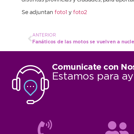
distintas provincias y ciudades, para aporta
Se adjuntan
foto1
y
foto2
ANTERIOR
Fanáticos de las motos se vuelven a nucl
Comunicate con No
Estamos para ay