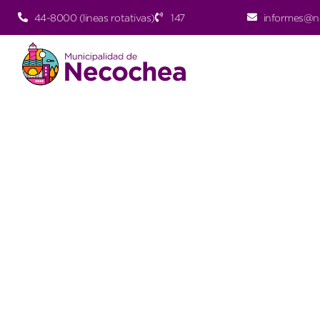
44-8000 (lineas rotativas)
147
informes@n