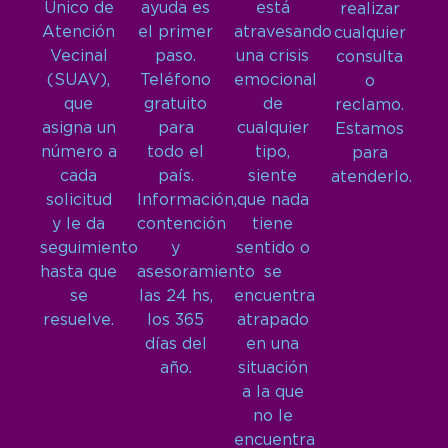
Único de
ayuda es
está
realizar
Atención
el primer
atravesando
cualquier
Vecinal
paso.
una crisis
consulta
(SUAV),
Teléfono
emocional
o
que
gratuito
de
reclamo.
asigna un
para
cualquier
Estamos
número a
todo el
tipo,
para
cada
país.
siente
atenderlo.
solicitud
Información,
que nada
y le da
contención
tiene
seguimiento
y
sentido o
hasta que
asesoramiento
se
se
las 24 hs,
encuentra
resuelve.
los 365
atrapado
días del
en una
año.
situación
a la que
no le
encuentra