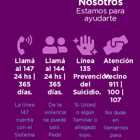
Nosotros
Estamos para
ayudarte
Llamá
Llamá
Línea
Atención
al 147
al 144
135
al
24 hs |
24 hs |
Prevención
Vecino
365
365
del
911 |
días.
días.
Suicidio.
100 |
107
La línea
De la
Si Usted,
147
violencia
o algún
No dude
cuenta
se puede
familiar o
en
con el
salir.
allegado
llamarnos
Sistema
Pedir
suyo,
para