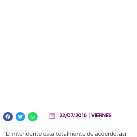
López con Rago: avanza
proyecto para obra del
polideportivo frente a la
terminal
22/07/2016 | VIERNES
“El intendente está totalmente de acuerdo, así