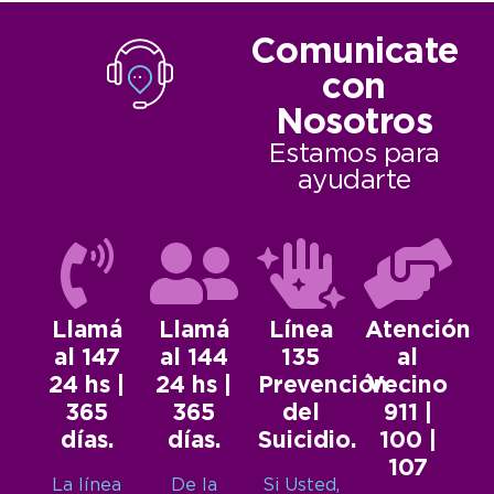
Comunicate
con
Nosotros
Estamos para
ayudarte
Llamá
Llamá
Línea
Atención
al 147
al 144
135
al
24 hs |
24 hs |
Prevención
Vecino
365
365
del
911 |
días.
días.
Suicidio.
100 |
107
La línea
De la
Si Usted,