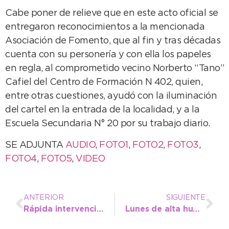
Cabe poner de relieve que en este acto oficial se
entregaron reconocimientos a la mencionada
Asociación de Fomento, que al fin y tras décadas
cuenta con su personería y con ella los papeles
en regla, al comprometido vecino Norberto “Tano”
Cafiel del Centro de Formación N 402, quien,
entre otras cuestiones, ayudó con la iluminación
del cartel en la entrada de la localidad, y a la
Escuela Secundaria N° 20 por su trabajo diario.
SE ADJUNTA
AUDIO
,
FOTO1
,
FOTO2
,
FOTO3
,
FOTO4
,
FOTO5
,
VIDEO
ANTERIOR
SIGUIENTE
Rápida intervención conjunta en Barrio Norte ante la detección de una sustancia peligrosa en las cloacas
Lunes de alta humedad y probables lloviznas