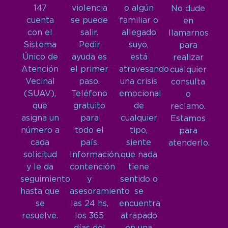
147
violencia
o algún
No dude
cuenta
se puede
familiar o
en
con el
salir.
allegado
llamarnos
Sistema
Pedir
suyo,
para
Único de
ayuda es
está
realizar
Atención
el primer
atravesando
cualquier
Vecinal
paso.
una crisis
consulta
(SUAV),
Teléfono
emocional
o
que
gratuito
de
reclamo.
asigna un
para
cualquier
Estamos
número a
todo el
tipo,
para
cada
país.
siente
atenderlo.
solicitud
Información,
que nada
y le da
contención
tiene
seguimiento
y
sentido o
hasta que
asesoramiento
se
se
las 24 hs,
encuentra
resuelve.
los 365
atrapado