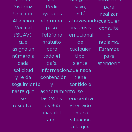
llamarnos
Sistema
Pedir
suyo,
para
Único de
ayuda es
está
realizar
Atención
el primer
atravesando
cualquier
Vecinal
paso.
una crisis
consulta
(SUAV),
Teléfono
emocional
o
que
gratuito
de
reclamo.
asigna un
para
cualquier
Estamos
número a
todo el
tipo,
para
cada
país.
siente
atenderlo.
solicitud
Información,
que nada
y le da
contención
tiene
seguimiento
y
sentido o
hasta que
asesoramiento
se
se
las 24 hs,
encuentra
resuelve.
los 365
atrapado
días del
en una
año.
situación
a la que