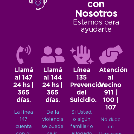
con
Nosotros
Estamos para
ayudarte
Llamá
Llamá
Línea
Atención
al 147
al 144
135
al
24 hs |
24 hs |
Prevención
Vecino
365
365
del
911 |
días.
días.
Suicidio.
100 |
107
La línea
De la
Si Usted,
147
violencia
o algún
No dude
cuenta
se puede
familiar o
en
con el
salir.
allegado