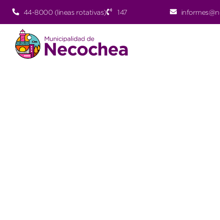
44-8000 (lineas rotativas)
147
informes@n