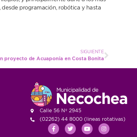
a, desde programación, robótica y hasta
SIGUIENTE
un proyecto de Acuaponía en Costa Bonita
Calle 56 Nº 2945
(02262) 44 8000 (lineas rotativas)