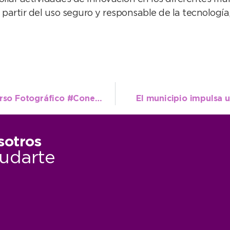
 partir del uso seguro y responsable de la tecnologí
El municipio abre convocatoria al I Concurso Fotográfico #ConectandoConVos
El municipio impulsa 
sotros
udarte