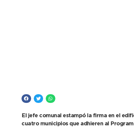
López firmó conveni
wifi
El jefe comunal estampó la firma en el edif
cuatro municipios que adhieren al Programa