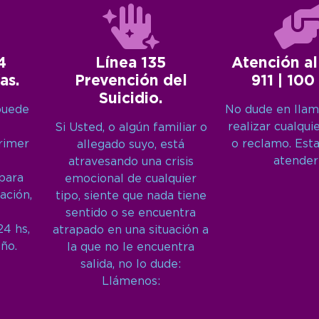
4
Línea 135
Atención al
as.
Prevención del
911 | 100
Suicidio.
puede
No dude en llam
realizar cualqui
Si Usted, o algún familiar o
primer
o reclamo. Est
allegado suyo, está
atender
atravesando una crisis
 para
emocional de cualquier
ación,
tipo, siente que nada tiene
sentido o se encuentra
24 hs,
atrapado en una situación a
año.
la que no le encuentra
salida, no lo dude:
Llámenos: