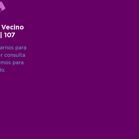
 Vecino
 | 107
arnos para
er consulta
amos para
lo.