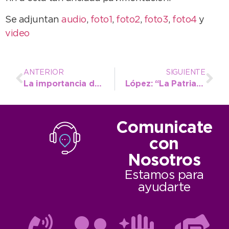
Se adjuntan
audio
,
foto1
,
foto2
,
foto3
,
foto4
y
video
ANTERIOR
SIGUIENTE
La importancia de tener bocas de tormenta en buen estado de conservación
López: “La Patria es algo que creamos día a día y entre todos”
Comunicate
con
Nosotros
Estamos para
ayudarte