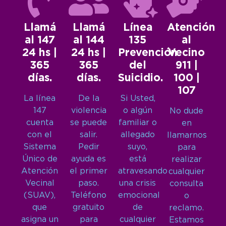
Llamá
Llamá
Línea
Atención
al 147
al 144
135
al
24 hs |
24 hs |
Prevención
Vecino
365
365
del
911 |
días.
días.
Suicidio.
100 |
107
La línea
De la
Si Usted,
147
violencia
o algún
No dude
cuenta
se puede
familiar o
en
con el
salir.
allegado
llamarnos
Sistema
Pedir
suyo,
para
Único de
ayuda es
está
realizar
Atención
el primer
atravesando
cualquier
Vecinal
paso.
una crisis
consulta
(SUAV),
Teléfono
emocional
o
que
gratuito
de
reclamo.
asigna un
para
cualquier
Estamos