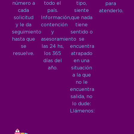
número a
todo el
tipo,
para
cada
país.
siente
atenderlo.
solicitud
Información,
que nada
y le da
contención
tiene
seguimiento
y
sentido o
hasta que
asesoramiento
se
se
las 24 hs,
encuentra
resuelve.
los 365
atrapado
días del
en una
año.
situación
a la que
no le
encuentra
salida, no
lo dude:
Llámenos: