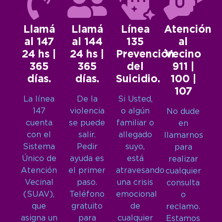
Llamá
Llamá
Línea
Atención
al 147
al 144
135
al
24 hs |
24 hs |
Prevención
Vecino
365
365
del
911 |
días.
días.
Suicidio.
100 |
107
La línea
De la
Si Usted,
147
violencia
o algún
No dude
cuenta
se puede
familiar o
en
con el
salir.
allegado
llamarnos
Sistema
Pedir
suyo,
para
Único de
ayuda es
está
realizar
Atención
el primer
atravesando
cualquier
Vecinal
paso.
una crisis
consulta
(SUAV),
Teléfono
emocional
o
que
gratuito
de
reclamo.
asigna un
para
cualquier
Estamos