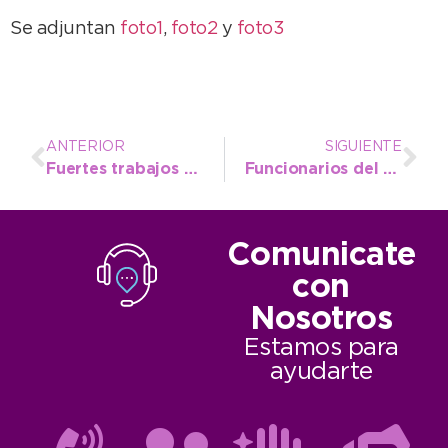
Se adjuntan
foto1
,
foto2
y
foto3
ANTERIOR
SIGUIENTE
Fuertes trabajos para reparar la red de cloacas
Funcionarios del Entur se reunieron con autoridades provinciales
Comunicate
con
Nosotros
Estamos para
ayudarte