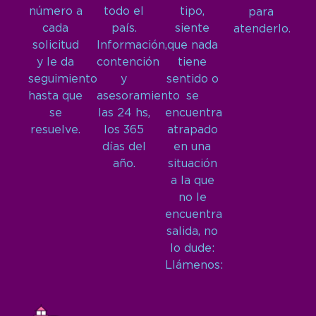
número a
todo el
tipo,
para
cada
país.
siente
atenderlo.
solicitud
Información,
que nada
y le da
contención
tiene
seguimiento
y
sentido o
hasta que
asesoramiento
se
se
las 24 hs,
encuentra
resuelve.
los 365
atrapado
días del
en una
año.
situación
a la que
no le
encuentra
salida, no
lo dude:
Llámenos: