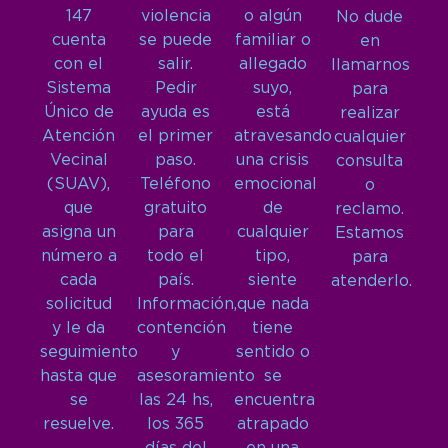
147
violencia
o algún
No dude
cuenta
se puede
familiar o
en
con el
salir.
allegado
llamarnos
Sistema
Pedir
suyo,
para
Único de
ayuda es
está
realizar
Atención
el primer
atravesando
cualquier
Vecinal
paso.
una crisis
consulta
(SUAV),
Teléfono
emocional
o
que
gratuito
de
reclamo.
asigna un
para
cualquier
Estamos
número a
todo el
tipo,
para
cada
país.
siente
atenderlo.
solicitud
Información,
que nada
y le da
contención
tiene
seguimiento
y
sentido o
hasta que
asesoramiento
se
se
las 24 hs,
encuentra
resuelve.
los 365
atrapado