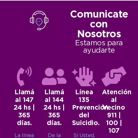
Comunicate
con
Nosotros
Estamos para
ayudarte
Llamá
Llamá
Línea
Atención
al 147
al 144
135
al
24 hs |
24 hs |
Prevención
Vecino
365
365
del
911 |
días.
días.
Suicidio.
100 |
107
La línea
De la
Si Usted,