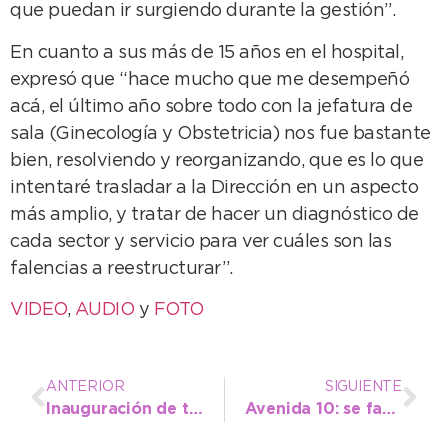
que puedan ir surgiendo durante la gestión”.
En cuanto a sus más de 15 años en el hospital,
expresó que “hace mucho que me desempeñó
acá, el último año sobre todo con la jefatura de
sala (Ginecología y Obstetricia) nos fue bastante
bien, resolviendo y reorganizando, que es lo que
intentaré trasladar a la Dirección en un aspecto
más amplio, y tratar de hacer un diagnóstico de
cada sector y servicio para ver cuáles son las
falencias a reestructurar”.
VIDEO
,
AUDIO
y
FOTO
ANTERIOR
SIGUIENTE
Inauguración de temporada: entregaron más de 1000 tarjetas SUBE en el parque
Avenida 10: se fabrican 180 caños para empezar con la obra pluvial