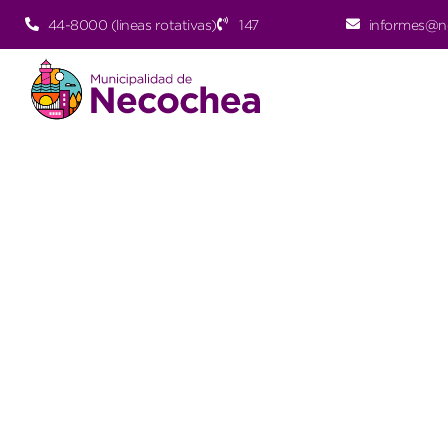
44-8000 (lineas rotativas)
147
informes@n