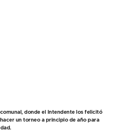
btuvo medallas en
omunal, donde el Intendente los felicitó
 hacer un torneo a principio de año para
idad.