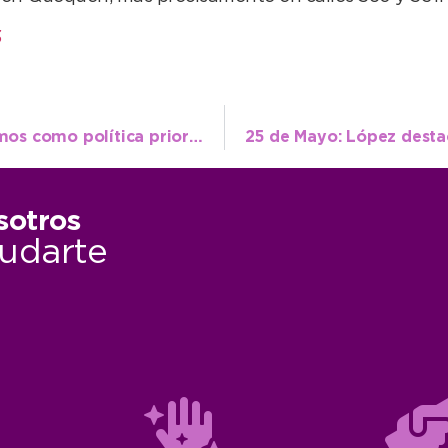
3
López: “Con esto demostramos que tenemos como política prioritaria la salud”
sotros
udarte