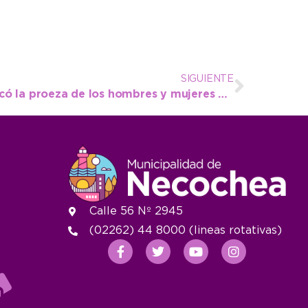
SIGUIENTE
25 de Mayo: López destacó la proeza de los hombres y mujeres de la época para la liberación
Calle 56 Nº 2945
(02262) 44 8000 (lineas rotativas)