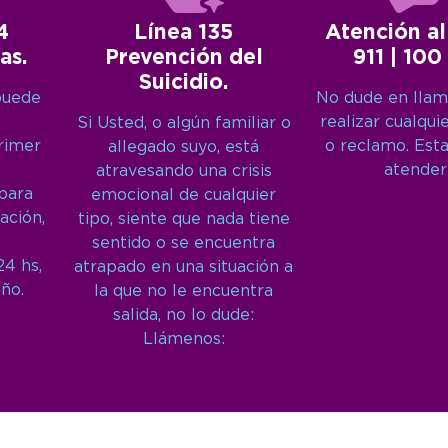
4
Línea 135
Atención al
as.
Prevención del
911 | 100
Suicidio.
puede
No dude en llam
realizar cualqui
Si Usted, o algún familiar o
primer
o reclamo. Est
allegado suyo, está
atender
atravesando una crisis
 para
emocional de cualquier
ación,
tipo, siente que nada tiene
sentido o se encuentra
24 hs,
atrapado en una situación a
año.
la que no le encuentra
salida, no lo dude:
Llámenos: