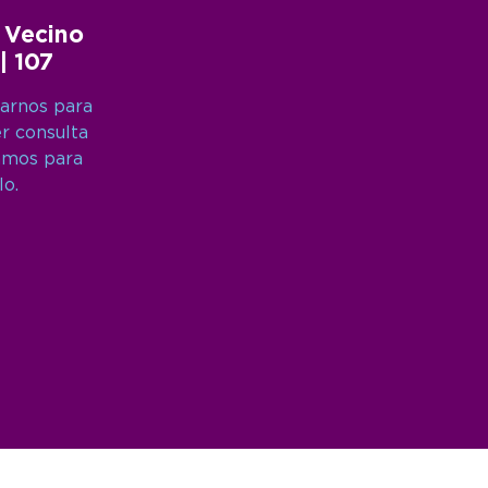
 Vecino
 | 107
arnos para
er consulta
amos para
lo.