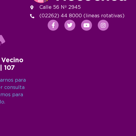
Calle 56 Nº 2945
(02262) 44 8000 (lineas rotativas)
 Vecino
 | 107
arnos para
er consulta
amos para
lo.