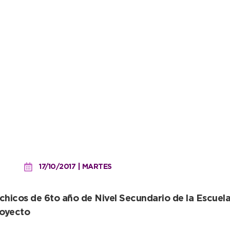
lumnos que aplicaron sis
pital de Quequén
17/10/2017 | MARTES
chicos de 6to año de Nivel Secundario de la Escuel
royecto