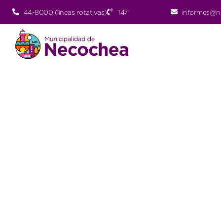
44-8000 (lineas rotativas)
147
informes@n