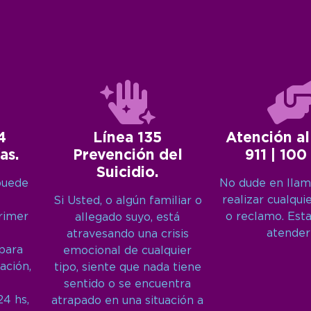
4
Línea 135
Atención al
as.
Prevención del
911 | 100
Suicidio.
puede
No dude en llam
realizar cualqui
Si Usted, o algún familiar o
primer
o reclamo. Est
allegado suyo, está
atender
atravesando una crisis
 para
emocional de cualquier
ación,
tipo, siente que nada tiene
sentido o se encuentra
24 hs,
atrapado en una situación a