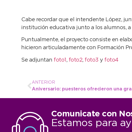
Cabe recordar que el intendente López, ju
institución educativa junto a los alumnos, a q
Puntualmente, el proyecto consiste en elabo
hicieron articuladamente con Formación Prof
Se adjuntan
foto1
,
foto2
,
foto3
y
foto4
ANTERIOR
Comunicate con No
Estamos para ay