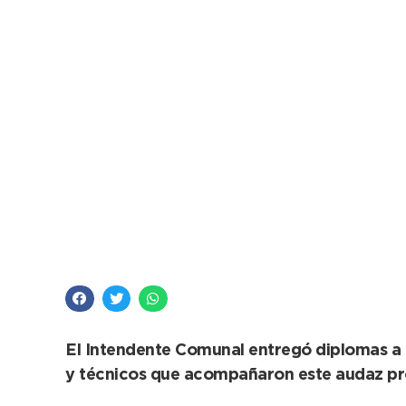
López reconoció a a
renovable en el Hos
El Intendente Comunal entregó diplomas a 
y técnicos que acompañaron este audaz p