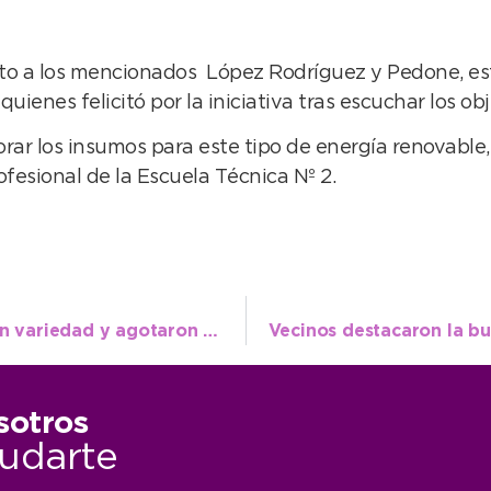
nto a los mencionados López Rodríguez y Pedone, e
uienes felicitó por la iniciativa tras escuchar los ob
rar los insumos para este tipo de energía renovable,
esional de la Escuela Técnica Nº 2.
Aniversario: puesteros ofrecieron una gran variedad y agotaron su mercadería
sotros
udarte