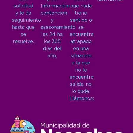
solicitud
Información,
que nada
y le da
contención
tiene
seguimiento
y
sentido o
hasta que
asesoramiento
se
se
las 24 hs,
encuentra
resuelve.
los 365
atrapado
días del
en una
año.
situación
a la que
no le
encuentra
salida, no
lo dude:
Llámenos: