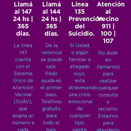
Llamá
Llamá
Línea
Atención
al 147
al 144
135
al
24 hs |
24 hs |
Prevención
Vecino
365
365
del
911 |
días.
días.
Suicidio.
100 |
107
La línea
De la
Si Usted,
147
violencia
o algún
No dude
cuenta
se puede
familiar o
en
con el
salir.
allegado
llamarnos
Sistema
Pedir
suyo,
para
Único de
ayuda es
está
realizar
Atención
el primer
atravesando
cualquier
Vecinal
paso.
una crisis
consulta
(SUAV),
Teléfono
emocional
o
que
gratuito
de
reclamo.
asigna un
para
cualquier
Estamos
número a
todo el
tipo,
para
cada
país.
siente
atenderlo.