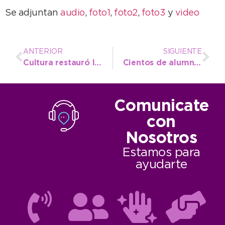
Se adjuntan
audio
,
foto1
,
foto2
,
foto3
y
video
ANTERIOR
SIGUIENTE
Cultura restauró la obra de la Familia del Pescador y se emplazará en breve
Cientos de alumnos del Distrito disfrutaron del Planetario Móvil
Comunicate
con
Nosotros
Estamos para
ayudarte