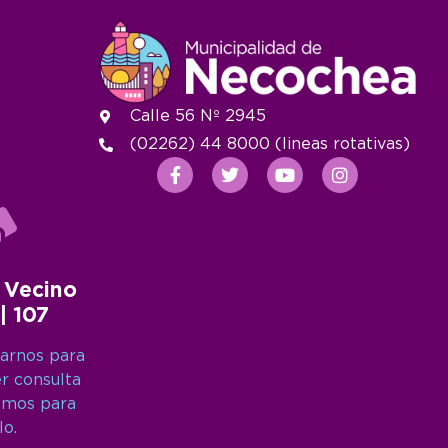
Calle 56 Nº 2945
(02262) 44 8000 (lineas rotativas)
 Vecino
 | 107
arnos para
er consulta
amos para
lo.