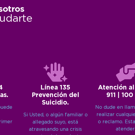
sotros
udarte
4
Línea 135
Atención al
as.
Prevención del
911 | 100
Suicidio.
puede
No dude en llam
realizar cualqui
Si Usted, o algún familiar o
primer
o reclamo. Est
allegado suyo, está
atender
atravesando una crisis