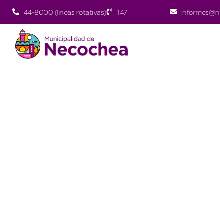
44-8000 (lineas rotativas)
147
informes@n