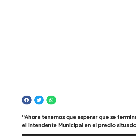
López y una nueva rec
la obra del Jardín Pi
“Ahora tenemos que esperar que se termine 
el Intendente Municipal en el predio situado