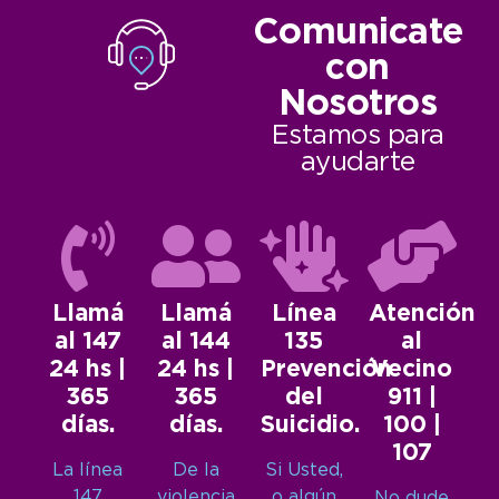
Comunicate
con
Nosotros
Estamos para
ayudarte
Llamá
Llamá
Línea
Atención
al 147
al 144
135
al
24 hs |
24 hs |
Prevención
Vecino
365
365
del
911 |
días.
días.
Suicidio.
100 |
107
La línea
De la
Si Usted,
147
violencia
o algún
No dude