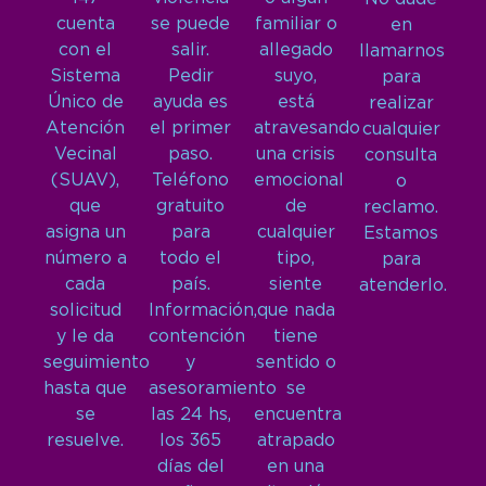
cuenta
se puede
familiar o
en
con el
salir.
allegado
llamarnos
Sistema
Pedir
suyo,
para
Único de
ayuda es
está
realizar
Atención
el primer
atravesando
cualquier
Vecinal
paso.
una crisis
consulta
(SUAV),
Teléfono
emocional
o
que
gratuito
de
reclamo.
asigna un
para
cualquier
Estamos
número a
todo el
tipo,
para
cada
país.
siente
atenderlo.
solicitud
Información,
que nada
y le da
contención
tiene
seguimiento
y
sentido o
hasta que
asesoramiento
se
se
las 24 hs,
encuentra
resuelve.
los 365
atrapado
días del
en una