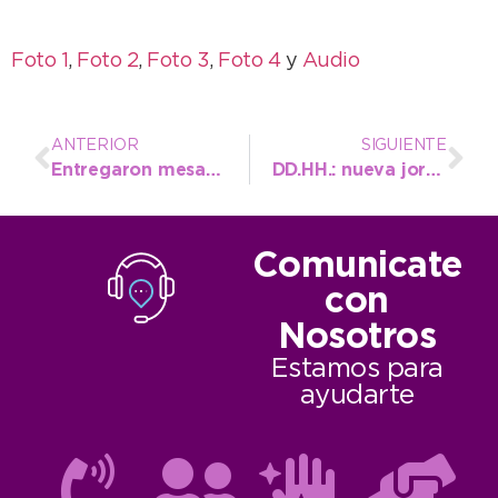
Foto 1
,
Foto 2
,
Foto 3
,
Foto 4
y
Audio
ANTERIOR
SIGUIENTE
Entregaron mesas y sillas para las escuelas secundarias Nº 7 y Nº 15
DD.HH.: nueva jornada sobre Diversidad e Identidad de Género
Comunicate
con
Nosotros
Estamos para
ayudarte