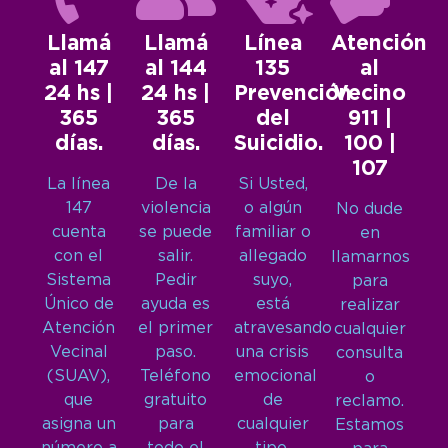
Llamá
Llamá
Línea
Atención
al 147
al 144
135
al
24 hs |
24 hs |
Prevención
Vecino
365
365
del
911 |
días.
días.
Suicidio.
100 |
107
La línea
De la
Si Usted,
147
violencia
o algún
No dude
cuenta
se puede
familiar o
en
con el
salir.
allegado
llamarnos
Sistema
Pedir
suyo,
para
Único de
ayuda es
está
realizar
Atención
el primer
atravesando
cualquier
Vecinal
paso.
una crisis
consulta
(SUAV),
Teléfono
emocional
o
que
gratuito
de
reclamo.
asigna un
para
cualquier
Estamos