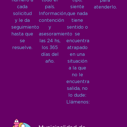
número a
todo el
tipo,
para
cada
país.
siente
atenderlo.
solicitud
Información,
que nada
y le da
contención
tiene
seguimiento
y
sentido o
hasta que
asesoramiento
se
se
las 24 hs,
encuentra
resuelve.
los 365
atrapado
días del
en una
año.
situación
a la que
no le
encuentra
salida, no
lo dude:
Llámenos: