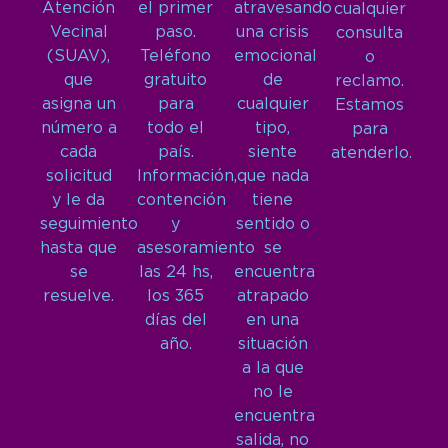
Atención
el primer
atravesando
cualquier
Vecinal
paso.
una crisis
consulta
(SUAV),
Teléfono
emocional
o
que
gratuito
de
reclamo.
asigna un
para
cualquier
Estamos
número a
todo el
tipo,
para
cada
país.
siente
atenderlo.
solicitud
Información,
que nada
y le da
contención
tiene
seguimiento
y
sentido o
hasta que
asesoramiento
se
se
las 24 hs,
encuentra
resuelve.
los 365
atrapado
días del
en una
año.
situación
a la que
no le
encuentra
salida, no