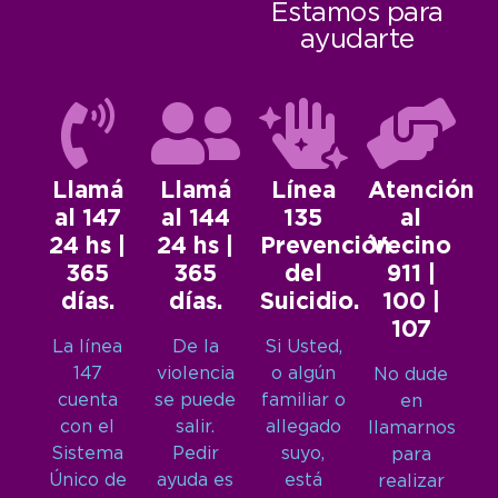
Estamos para
ayudarte
Llamá
Llamá
Línea
Atención
al 147
al 144
135
al
24 hs |
24 hs |
Prevención
Vecino
365
365
del
911 |
días.
días.
Suicidio.
100 |
107
La línea
De la
Si Usted,
147
violencia
o algún
No dude
cuenta
se puede
familiar o
en
con el
salir.
allegado
llamarnos
Sistema
Pedir
suyo,
para
Único de
ayuda es
está
realizar