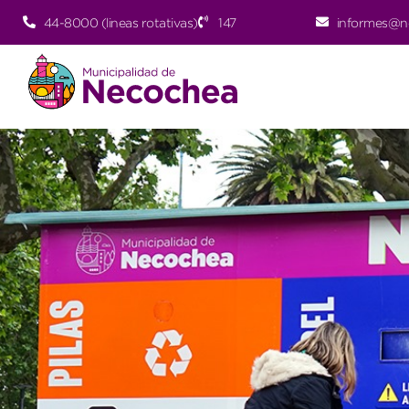
44-8000 (lineas rotativas)
147
informes@n