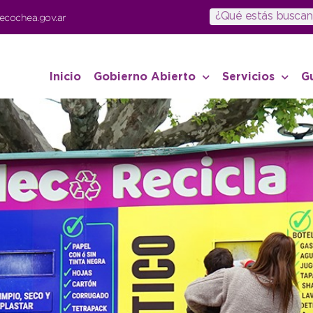
ecochea.gov.ar
Inicio
Gobierno Abierto
Servicios
G