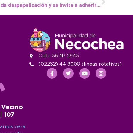
Tasas: avanza el proceso de despapelización y se invita a adherirse a la Boleta Electrónica
Calle 56 Nº 2945
(02262) 44 8000 (lineas rotativas)
 Vecino
 | 107
arnos para