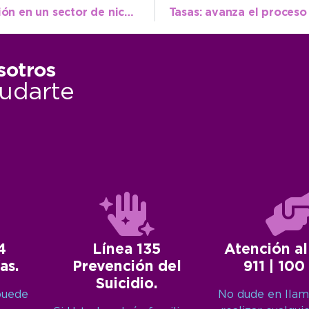
Finalizaron la primera etapa de restauración en un sector de nichos del cementerio
sotros
udarte
4
Línea 135
Atención al
as.
Prevención del
911 | 100
Suicidio.
puede
No dude en llam