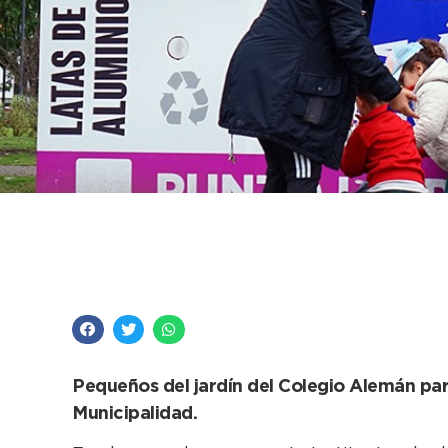
Los niños empiezan 
saludable y la correc
Pequeños del jardín del Colegio Alemán parti
Municipalidad.