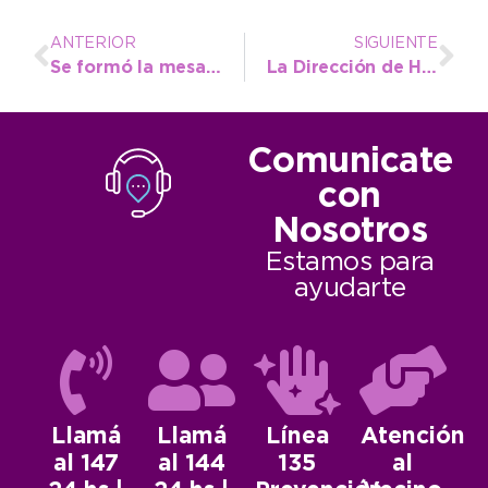
ANTERIOR
SIGUIENTE
Se formó la mesa de trabajo para implementar la Ley de Educación Ambiental Integral en el nivel inicial
La Dirección de Hábitat agregó una vía de comunicación para facilitar el acceso a trámites
Comunicate
con
Nosotros
Estamos para
ayudarte
Llamá
Llamá
Línea
Atención
al 147
al 144
135
al