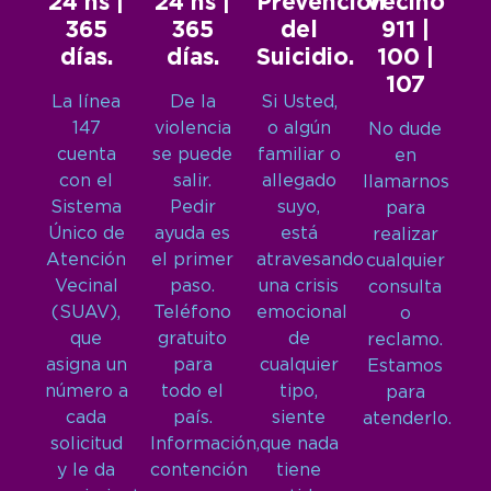
24 hs |
24 hs |
Prevención
Vecino
365
365
del
911 |
días.
días.
Suicidio.
100 |
107
La línea
De la
Si Usted,
147
violencia
o algún
No dude
cuenta
se puede
familiar o
en
con el
salir.
allegado
llamarnos
Sistema
Pedir
suyo,
para
Único de
ayuda es
está
realizar
Atención
el primer
atravesando
cualquier
Vecinal
paso.
una crisis
consulta
(SUAV),
Teléfono
emocional
o
que
gratuito
de
reclamo.
asigna un
para
cualquier
Estamos
número a
todo el
tipo,
para
cada
país.
siente
atenderlo.
solicitud
Información,
que nada
y le da
contención
tiene