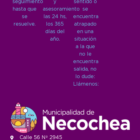
seguimiento
y
sentido o
hasta que
asesoramiento
se
se
las 24 hs,
encuentra
resuelve.
los 365
atrapado
días del
en una
año.
situación
a la que
no le
encuentra
salida, no
lo dude:
Llámenos:
Calle 56 Nº 2945