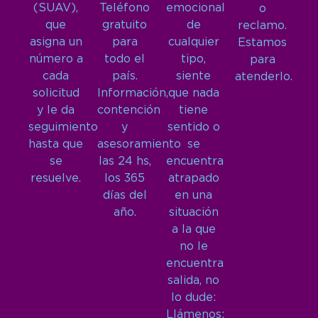
(SUAV),
Teléfono
emocional
o
que
gratuito
de
reclamo.
asigna un
para
cualquier
Estamos
número a
todo el
tipo,
para
cada
país.
siente
atenderlo.
solicitud
Información,
que nada
y le da
contención
tiene
seguimiento
y
sentido o
hasta que
asesoramiento
se
se
las 24 hs,
encuentra
resuelve.
los 365
atrapado
días del
en una
año.
situación
a la que
no le
encuentra
salida, no
lo dude:
Llámenos: