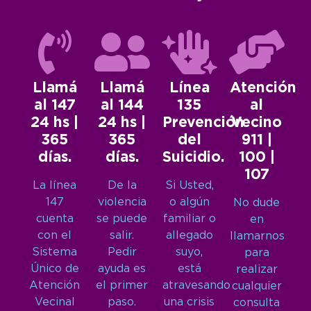
Llamá
Llamá
Línea
Atención
al 147
al 144
135
al
24 hs |
24 hs |
Prevención
Vecino
365
365
del
911 |
días.
días.
Suicidio.
100 |
107
La línea
De la
Si Usted,
147
violencia
o algún
No dude
cuenta
se puede
familiar o
en
con el
salir.
allegado
llamarnos
Sistema
Pedir
suyo,
para
Único de
ayuda es
está
realizar
Atención
el primer
atravesando
cualquier
Vecinal
paso.
una crisis
consulta