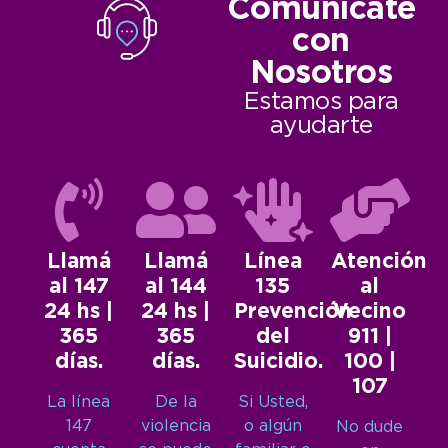
Comunicate
con
Nosotros
Estamos para
ayudarte
Llamá
Llamá
Línea
Atención
al 147
al 144
135
al
24 hs |
24 hs |
Prevención
Vecino
365
365
del
911 |
días.
días.
Suicidio.
100 |
107
La línea
De la
Si Usted,
147
violencia
o algún
No dude