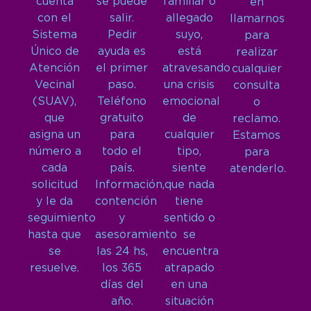
cuenta
se puede
familiar o
en
con el
salir.
allegado
llamarnos
Sistema
Pedir
suyo,
para
Único de
ayuda es
está
realizar
Atención
el primer
atravesando
cualquier
Vecinal
paso.
una crisis
consulta
(SUAV),
Teléfono
emocional
o
que
gratuito
de
reclamo.
asigna un
para
cualquier
Estamos
número a
todo el
tipo,
para
cada
país.
siente
atenderlo.
solicitud
Información,
que nada
y le da
contención
tiene
seguimiento
y
sentido o
hasta que
asesoramiento
se
se
las 24 hs,
encuentra
resuelve.
los 365
atrapado
días del
en una
año.
situación