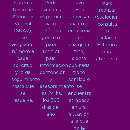
Sistema
Pedir
suyo,
para
Único de
ayuda es
está
realizar
Atención
el primer
atravesando
cualquier
Vecinal
paso.
una crisis
consulta
(SUAV),
Teléfono
emocional
o
que
gratuito
de
reclamo.
asigna un
para
cualquier
Estamos
número a
todo el
tipo,
para
cada
país.
siente
atenderlo.
solicitud
Información,
que nada
y le da
contención
tiene
seguimiento
y
sentido o
hasta que
asesoramiento
se
se
las 24 hs,
encuentra
resuelve.
los 365
atrapado
días del
en una
año.
situación
a la que
no le