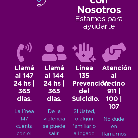
con
Nosotros
Estamos para
ayudarte
Llamá
Llamá
Línea
Atención
al 147
al 144
135
al
24 hs |
24 hs |
Prevención
Vecino
365
365
del
911 |
días.
días.
Suicidio.
100 |
107
La línea
De la
Si Usted,
147
violencia
o algún
No dude
cuenta
se puede
familiar o
en
con el
salir.
allegado
llamarnos