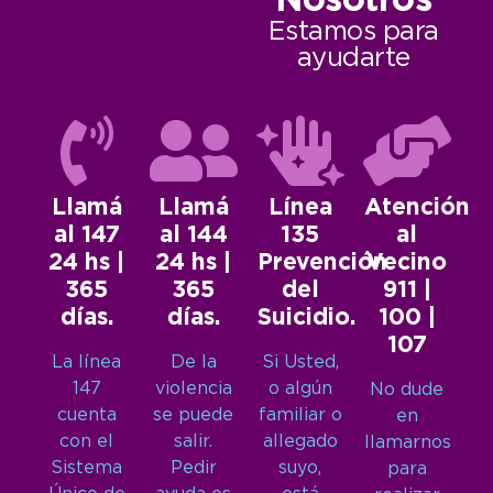
Nosotros
Estamos para
ayudarte
Llamá
Llamá
Línea
Atención
al 147
al 144
135
al
24 hs |
24 hs |
Prevención
Vecino
365
365
del
911 |
días.
días.
Suicidio.
100 |
107
La línea
De la
Si Usted,
147
violencia
o algún
No dude
cuenta
se puede
familiar o
en
con el
salir.
allegado
llamarnos
Sistema
Pedir
suyo,
para