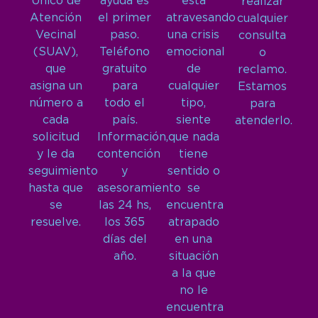
Único de
ayuda es
está
realizar
Atención
el primer
atravesando
cualquier
Vecinal
paso.
una crisis
consulta
(SUAV),
Teléfono
emocional
o
que
gratuito
de
reclamo.
asigna un
para
cualquier
Estamos
número a
todo el
tipo,
para
cada
país.
siente
atenderlo.
solicitud
Información,
que nada
y le da
contención
tiene
seguimiento
y
sentido o
hasta que
asesoramiento
se
se
las 24 hs,
encuentra
resuelve.
los 365
atrapado
días del
en una
año.
situación
a la que
no le
encuentra