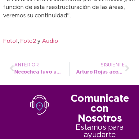
función de esta reestructuración de las áreas,
veremos su continuidad”.
Foto1
,
Foto2
y
Audio
ANTERIOR
SIGUIENTE
Necochea tuvo un 63% de ocupación hotelera el fin de semana
Arturo Rojas acompañó las actividades del Festival con las Escuelas de Verano
Comunicate
con
Nosotros
Estamos para
ayudarte