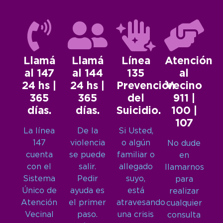
Llamá
Llamá
Línea
Atención
al 147
al 144
135
al
24 hs |
24 hs |
Prevención
Vecino
365
365
del
911 |
días.
días.
Suicidio.
100 |
107
La línea
De la
Si Usted,
147
violencia
o algún
No dude
cuenta
se puede
familiar o
en
con el
salir.
allegado
llamarnos
Sistema
Pedir
suyo,
para
Único de
ayuda es
está
realizar
Atención
el primer
atravesando
cualquier
Vecinal
paso.
una crisis
consulta