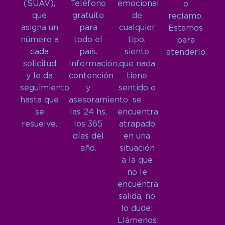
(SUAV),
Teléfono
emocional
o
que
gratuito
de
reclamo.
asigna un
para
cualquier
Estamos
número a
todo el
tipo,
para
cada
país.
siente
atenderlo.
solicitud
Información,
que nada
y le da
contención
tiene
seguimiento
y
sentido o
hasta que
asesoramiento
se
se
las 24 hs,
encuentra
resuelve.
los 365
atrapado
días del
en una
año.
situación
a la que
no le
encuentra
salida, no
lo dude:
Llámenos: