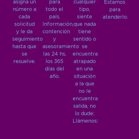
asigna un
para
cualquier
Estamos
número a
todo el
tipo,
para
cada
país.
siente
atenderlo.
solicitud
Información,
que nada
y le da
contención
tiene
seguimiento
y
sentido o
hasta que
asesoramiento
se
se
las 24 hs,
encuentra
resuelve.
los 365
atrapado
días del
en una
año.
situación
a la que
no le
encuentra
salida, no
lo dude:
Llámenos: