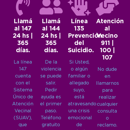
Llamá
Llamá
Línea
Atención
al 147
al 144
135
al
24 hs |
24 hs |
Prevención
Vecino
365
365
del
911 |
días.
días.
Suicidio.
100 |
107
La línea
De la
Si Usted,
147
violencia
o algún
No dude
cuenta
se puede
familiar o
en
con el
salir.
allegado
llamarnos
Sistema
Pedir
suyo,
para
Único de
ayuda es
está
realizar
Atención
el primer
atravesando
cualquier
Vecinal
paso.
una crisis
consulta
(SUAV),
Teléfono
emocional
o
que
gratuito
de
reclamo.