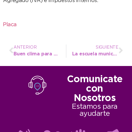
Agregado (IVA) e Impuestos Internos.
Placa
ANTERIOR
SIGUIENTE
Buen clima para este miércoles, ideal para disfrutar de Necochea
La escuela municipal de hockey inició sus actividades
Comunicate
con
Nosotros
Estamos para
ayudarte