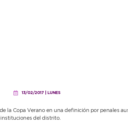
s animaron el primer tor
deportivo
13/02/2017 | LUNES
de la Copa Verano en una definición por penales aust
nstituciones del distrito.