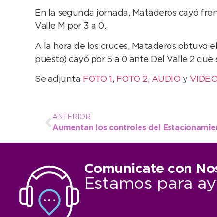
En la segunda jornada, Mataderos cayó frent
Valle M por 3 a 0.
A la hora de los cruces, Mataderos obtuvo el
puesto) cayó por 5 a 0 ante Del Valle 2 que s
Se adjunta
FOTO 1
,
FOTO 2
,
AUDIO
y
VIDE
ANTERIOR
Aumentan los controles del Estacionami
Comunicate con No
Estamos para ay