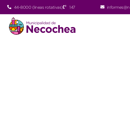
44-8000 (lineas rotativas)
147
informes@n