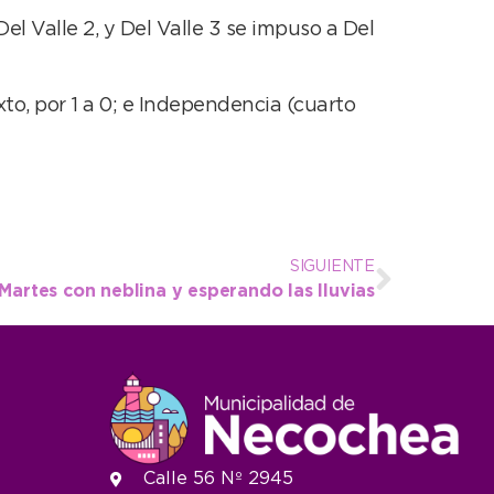
l Valle 2, y Del Valle 3 se impuso a Del
xto, por 1 a 0; e Independencia (cuarto
SIGUIENTE
Martes con neblina y esperando las lluvias
Calle 56 Nº 2945