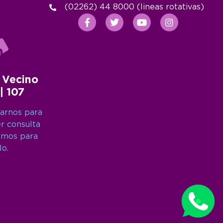
(02262) 44 8000 (lineas rotativas)
 Vecino
 | 107
arnos para
er consulta
amos para
lo.