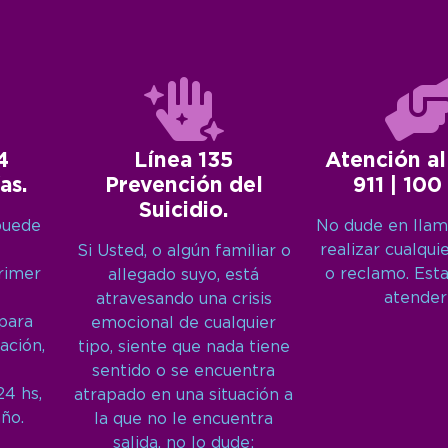
4
Línea 135
Atención al
as.
Prevención del
911 | 100
Suicidio.
puede
No dude en llam
realizar cualqui
Si Usted, o algún familiar o
primer
o reclamo. Est
allegado suyo, está
atender
atravesando una crisis
 para
emocional de cualquier
ación,
tipo, siente que nada tiene
sentido o se encuentra
24 hs,
atrapado en una situación a
año.
la que no le encuentra
salida, no lo dude: