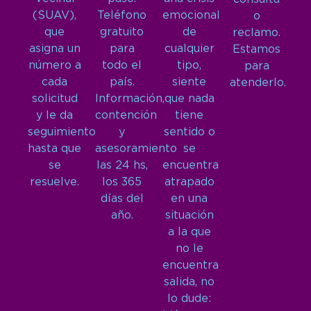
(SUAV),
Teléfono
emocional
o
que
gratuito
de
reclamo.
asigna un
para
cualquier
Estamos
número a
todo el
tipo,
para
cada
país.
siente
atenderlo.
solicitud
Información,
que nada
y le da
contención
tiene
seguimiento
y
sentido o
hasta que
asesoramiento
se
se
las 24 hs,
encuentra
resuelve.
los 365
atrapado
días del
en una
año.
situación
a la que
no le
encuentra
salida, no
lo dude: