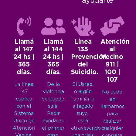
ayudarte
Llamá
Llamá
Línea
Atención
al 147
al 144
135
al
24 hs |
24 hs |
Prevención
Vecino
365
365
del
911 |
días.
días.
Suicidio.
100 |
107
La línea
De la
Si Usted,
147
violencia
o algún
No dude
cuenta
se puede
familiar o
en
con el
salir.
allegado
llamarnos
Sistema
Pedir
suyo,
para
Único de
ayuda es
está
realizar
Atención
el primer
atravesando
cualquier
Vecinal
paso.
una crisis
consulta