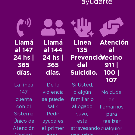
ayudarte
Llamá
Llamá
Línea
Atención
al 147
al 144
135
al
24 hs |
24 hs |
Prevención
Vecino
365
365
del
911 |
días.
días.
Suicidio.
100 |
107
La línea
De la
Si Usted,
147
violencia
o algún
No dude
cuenta
se puede
familiar o
en
con el
salir.
allegado
llamarnos
Sistema
Pedir
suyo,
para
Único de
ayuda es
está
realizar
Atención
el primer
atravesando
cualquier