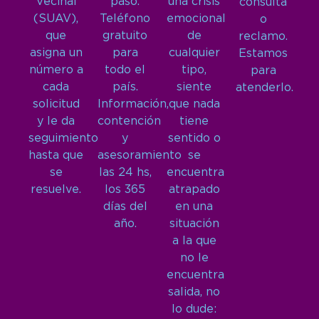
Vecinal
paso.
una crisis
consulta
(SUAV),
Teléfono
emocional
o
que
gratuito
de
reclamo.
asigna un
para
cualquier
Estamos
número a
todo el
tipo,
para
cada
país.
siente
atenderlo.
solicitud
Información,
que nada
y le da
contención
tiene
seguimiento
y
sentido o
hasta que
asesoramiento
se
se
las 24 hs,
encuentra
resuelve.
los 365
atrapado
días del
en una
año.
situación
a la que
no le
encuentra
salida, no
lo dude: