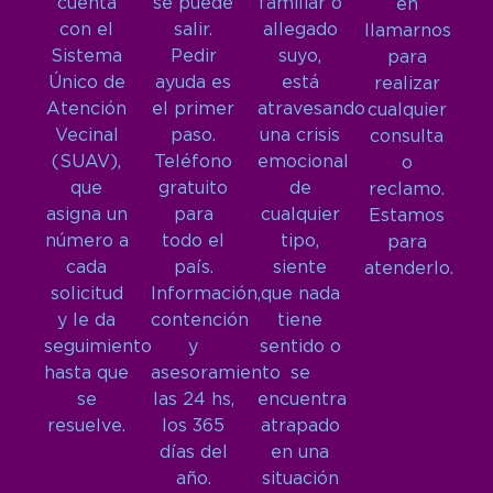
cuenta
se puede
familiar o
en
con el
salir.
allegado
llamarnos
Sistema
Pedir
suyo,
para
Único de
ayuda es
está
realizar
Atención
el primer
atravesando
cualquier
Vecinal
paso.
una crisis
consulta
(SUAV),
Teléfono
emocional
o
que
gratuito
de
reclamo.
asigna un
para
cualquier
Estamos
número a
todo el
tipo,
para
cada
país.
siente
atenderlo.
solicitud
Información,
que nada
y le da
contención
tiene
seguimiento
y
sentido o
hasta que
asesoramiento
se
se
las 24 hs,
encuentra
resuelve.
los 365
atrapado
días del
en una
año.
situación