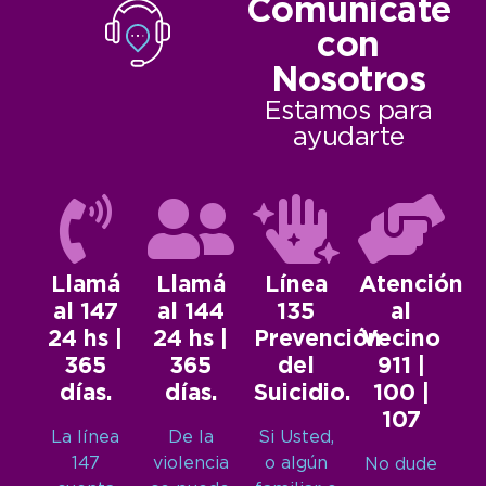
Comunicate
con
Nosotros
Estamos para
ayudarte
Llamá
Llamá
Línea
Atención
al 147
al 144
135
al
24 hs |
24 hs |
Prevención
Vecino
365
365
del
911 |
días.
días.
Suicidio.
100 |
107
La línea
De la
Si Usted,
147
violencia
o algún
No dude