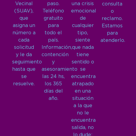
Vecinal
paso.
una crisis
consulta
(SUAV),
Teléfono
emocional
o
que
gratuito
de
reclamo.
asigna un
para
cualquier
Estamos
número a
todo el
tipo,
para
cada
país.
siente
atenderlo.
solicitud
Información,
que nada
y le da
contención
tiene
seguimiento
y
sentido o
hasta que
asesoramiento
se
se
las 24 hs,
encuentra
resuelve.
los 365
atrapado
días del
en una
año.
situación
a la que
no le
encuentra
salida, no
lo dude: