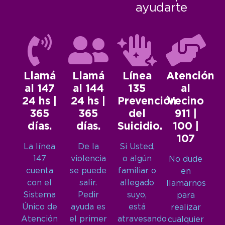
ayudarte
Llamá
Llamá
Línea
Atención
al 147
al 144
135
al
24 hs |
24 hs |
Prevención
Vecino
365
365
del
911 |
días.
días.
Suicidio.
100 |
107
La línea
De la
Si Usted,
147
violencia
o algún
No dude
cuenta
se puede
familiar o
en
con el
salir.
allegado
llamarnos
Sistema
Pedir
suyo,
para
Único de
ayuda es
está
realizar
Atención
el primer
atravesando
cualquier