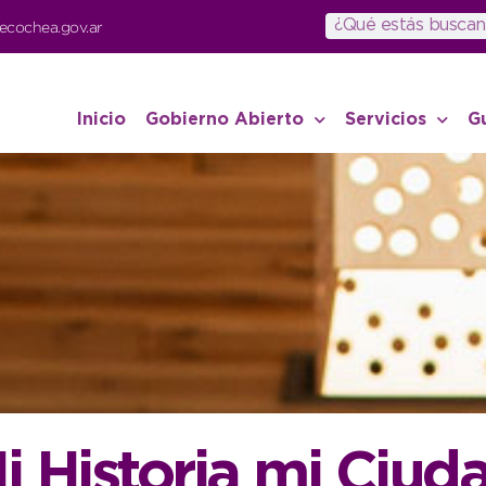
ecochea.gov.ar
Inicio
Gobierno Abierto
Servicios
G
i Historia mi Ciud