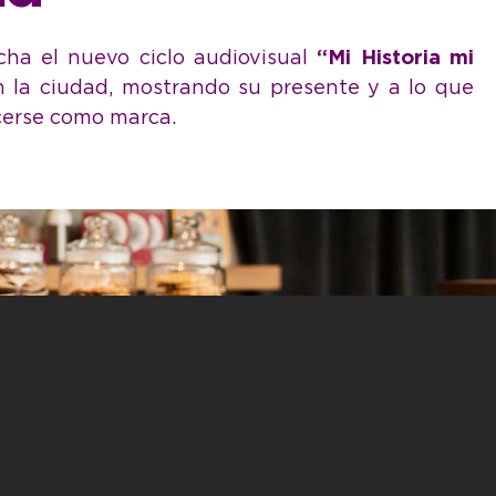
cha el nuevo ciclo audiovisual
“Mi Historia mi
en la ciudad, mostrando su presente y a lo que
ecerse como marca.