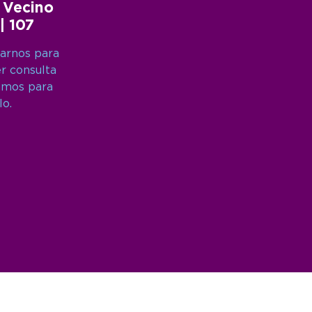
 Vecino
 | 107
arnos para
er consulta
amos para
lo.