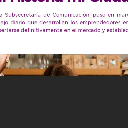
 la Subsecretaría de Comunicación, puso en mar
rabajo diario que desarrollan los emprendedores 
insertarse definitivamente en el mercado y establ