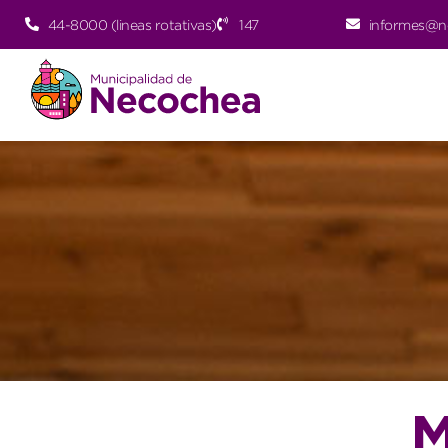
44-8000 (lineas rotativas)
147
informes@n
M