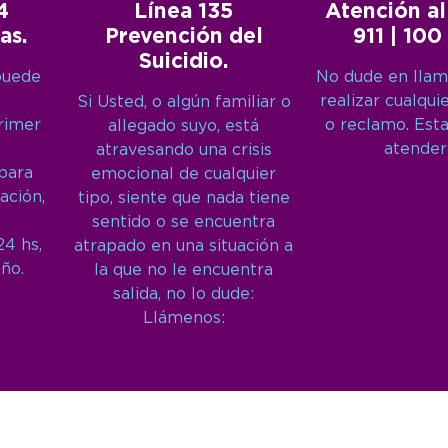
4
Línea 135
Atención al
as.
Prevención del
911 | 100
Suicidio.
puede
No dude en llam
realizar cualqui
Si Usted, o algún familiar o
primer
o reclamo. Est
allegado suyo, está
atender
atravesando una crisis
 para
emocional de cualquier
ación,
tipo, siente que nada tiene
sentido o se encuentra
24 hs,
atrapado en una situación a
año.
la que no le encuentra
salida, no lo dude:
Llámenos: