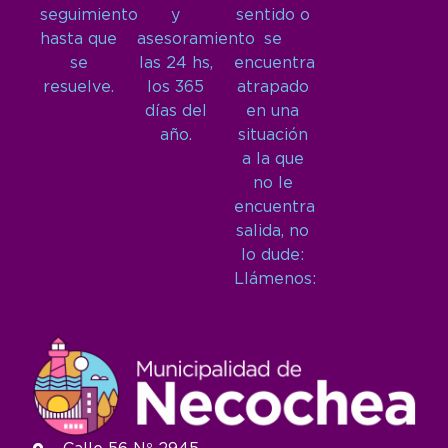
seguimiento
y
sentido o
hasta que
asesoramiento
se
se
las 24 hs,
encuentra
resuelve.
los 365
atrapado
días del
en una
año.
situación
a la que
no le
encuentra
salida, no
lo dude:
Llámenos: