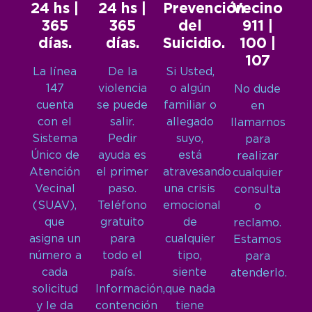
24 hs |
24 hs |
Prevención
Vecino
365
365
del
911 |
días.
días.
Suicidio.
100 |
107
La línea
De la
Si Usted,
147
violencia
o algún
No dude
cuenta
se puede
familiar o
en
con el
salir.
allegado
llamarnos
Sistema
Pedir
suyo,
para
Único de
ayuda es
está
realizar
Atención
el primer
atravesando
cualquier
Vecinal
paso.
una crisis
consulta
(SUAV),
Teléfono
emocional
o
que
gratuito
de
reclamo.
asigna un
para
cualquier
Estamos
número a
todo el
tipo,
para
cada
país.
siente
atenderlo.
solicitud
Información,
que nada
y le da
contención
tiene