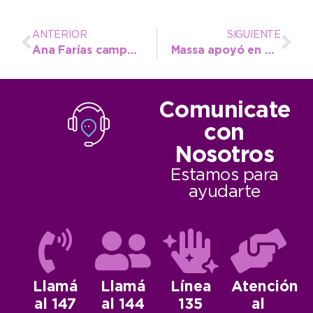
ANTERIOR
SIGUIENTE
Ana Farías campeona nacional Sub 23, sigue haciendo historia
Massa apoyó en Necochea la gestión de Facundo López
Comunicate
con
Nosotros
Estamos para
ayudarte
Llamá
Llamá
Línea
Atención
al 147
al 144
135
al