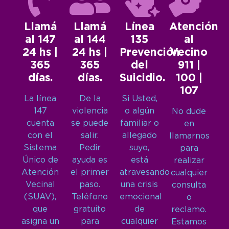
Llamá
Llamá
Línea
Atención
al 147
al 144
135
al
24 hs |
24 hs |
Prevención
Vecino
365
365
del
911 |
días.
días.
Suicidio.
100 |
107
La línea
De la
Si Usted,
147
violencia
o algún
No dude
cuenta
se puede
familiar o
en
con el
salir.
allegado
llamarnos
Sistema
Pedir
suyo,
para
Único de
ayuda es
está
realizar
Atención
el primer
atravesando
cualquier
Vecinal
paso.
una crisis
consulta
(SUAV),
Teléfono
emocional
o
que
gratuito
de
reclamo.
asigna un
para
cualquier
Estamos