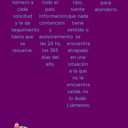
número a
todo el
tipo,
para
cada
país.
siente
atenderlo.
solicitud
Información,
que nada
y le da
contención
tiene
seguimiento
y
sentido o
hasta que
asesoramiento
se
se
las 24 hs,
encuentra
resuelve.
los 365
atrapado
días del
en una
año.
situación
a la que
no le
encuentra
salida, no
lo dude:
Llámenos: