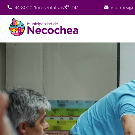
44-8000 (lineas rotativas)
147
informes@n