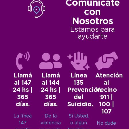
Comunicate
con
Nosotros
Estamos para
ayudarte
Llamá
Llamá
Línea
Atención
al 147
al 144
135
al
24 hs |
24 hs |
Prevención
Vecino
365
365
del
911 |
días.
días.
Suicidio.
100 |
107
La línea
De la
Si Usted,
147
violencia
o algún
No dude