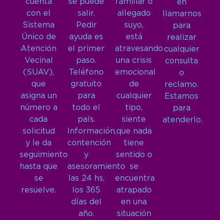
cuenta
se puede
familiar o
en
con el
salir.
allegado
llamarnos
Sistema
Pedir
suyo,
para
Único de
ayuda es
está
realizar
Atención
el primer
atravesando
cualquier
Vecinal
paso.
una crisis
consulta
(SUAV),
Teléfono
emocional
o
que
gratuito
de
reclamo.
asigna un
para
cualquier
Estamos
número a
todo el
tipo,
para
cada
país.
siente
atenderlo.
solicitud
Información,
que nada
y le da
contención
tiene
seguimiento
y
sentido o
hasta que
asesoramiento
se
se
las 24 hs,
encuentra
resuelve.
los 365
atrapado
días del
en una
año.
situación