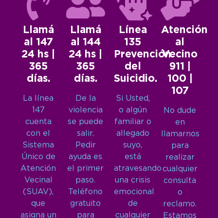
Llamá
Llamá
Línea
Atención
al 147
al 144
135
al
24 hs |
24 hs |
Prevención
Vecino
365
365
del
911 |
días.
días.
Suicidio.
100 |
107
La línea
De la
Si Usted,
147
violencia
o algún
No dude
cuenta
se puede
familiar o
en
con el
salir.
allegado
llamarnos
Sistema
Pedir
suyo,
para
Único de
ayuda es
está
realizar
Atención
el primer
atravesando
cualquier
Vecinal
paso.
una crisis
consulta
(SUAV),
Teléfono
emocional
o
que
gratuito
de
reclamo.
asigna un
para
cualquier
Estamos