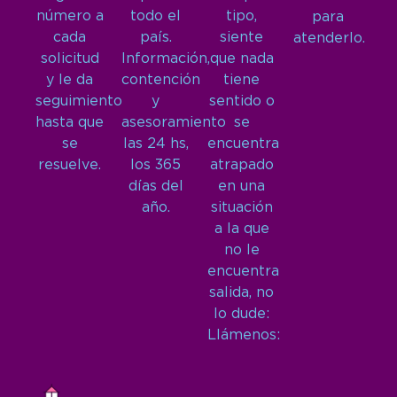
número a
todo el
tipo,
para
cada
país.
siente
atenderlo.
solicitud
Información,
que nada
y le da
contención
tiene
seguimiento
y
sentido o
hasta que
asesoramiento
se
se
las 24 hs,
encuentra
resuelve.
los 365
atrapado
días del
en una
año.
situación
a la que
no le
encuentra
salida, no
lo dude:
Llámenos: