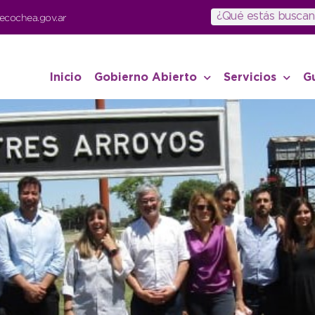
ecochea.gov.ar
Inicio
Gobierno Abierto
Servicios
G