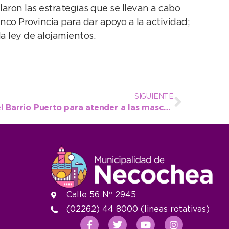
aron las estrategias que se llevan a cabo
co Provincia para dar apoyo a la actividad;
a ley de alojamientos.
SIGUIENTE
El Quirófano Móvil deja el Barrio Puerto para atender a las mascotas de Quequén
Calle 56 Nº 2945
(02262) 44 8000 (lineas rotativas)