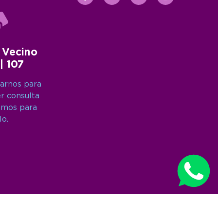
 Vecino
 | 107
arnos para
er consulta
amos para
lo.