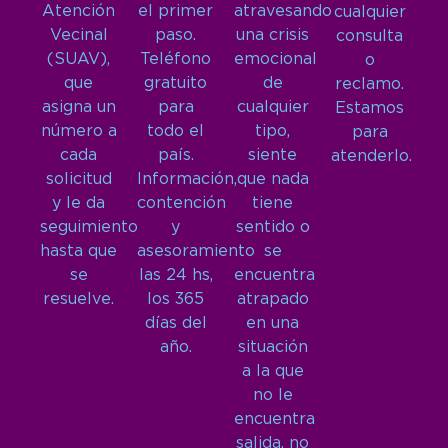
Atención
el primer
atravesando
cualquier
Vecinal
paso.
una crisis
consulta
(SUAV),
Teléfono
emocional
o
que
gratuito
de
reclamo.
asigna un
para
cualquier
Estamos
número a
todo el
tipo,
para
cada
país.
siente
atenderlo.
solicitud
Información,
que nada
y le da
contención
tiene
seguimiento
y
sentido o
hasta que
asesoramiento
se
se
las 24 hs,
encuentra
resuelve.
los 365
atrapado
días del
en una
año.
situación
a la que
no le
encuentra
salida, no