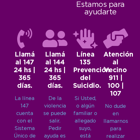
Estamos para
ayudarte
Llamá
Llamá
Línea
Atención
al 147
al 144
135
al
24 hs |
24 hs |
Prevención
Vecino
365
365
del
911 |
días.
días.
Suicidio.
100 |
107
La línea
De la
Si Usted,
147
violencia
o algún
No dude
cuenta
se puede
familiar o
en
con el
salir.
allegado
llamarnos
Sistema
Pedir
suyo,
para
Único de
ayuda es
está
realizar