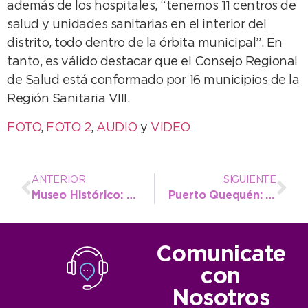
además de los hospitales, “tenemos 11 centros de
salud y unidades sanitarias en el interior del
distrito, todo dentro de la órbita municipal”. En
tanto, es válido destacar que el Consejo Regional
de Salud está conformado por 16 municipios de la
Región Sanitaria VIII.
FOTO
,
FOTO 2
,
AUDIO
y
VIDEO
ANTERIOR
SIGUIENTE
Museo Histórico: mañana es la apertura de dos salas temáticas
Puerto Quequén: López, en la presentación de un nuevo remolcador
Comunicate
con
Nosotros